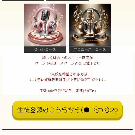
楽うたコース
プロユース コース
詳しくは右上のメニュー画面か
ページ下のコースページより ご覧下さい
ご入校を希望される方は
↓↓↓生徒登録をお済ませ下さいଘ(੭ˊ꒳​ˋ)੭✧↓↓↓
生徒codeを発行いたします(*๓´˘`๓)
生徒登録はこちらから(● ˃̶͈̀ロ˂̶͈́)੭ꠥ