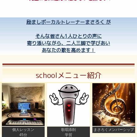
励ましボーカルトレーナーまさろく が
そんな皆さん1人ひとりの声に
寄り添いながら、二人三脚で学びあい
あなたの歌を高めます！
schoolメニュー紹介
個人レッスン
歌唱添削
まさろくメンバーシップ
45分
学習